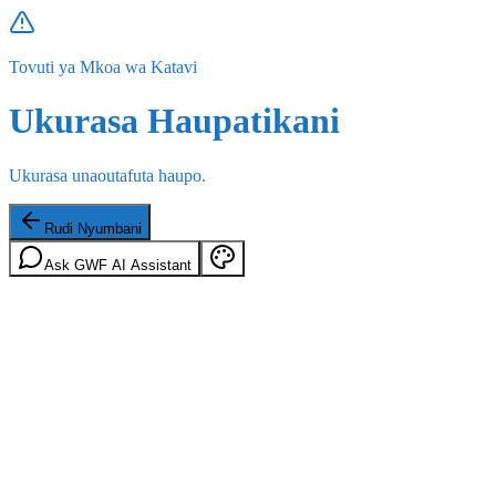
Tovuti ya Mkoa wa Katavi
Ukurasa Haupatikani
Ukurasa unaoutafuta haupo.
Rudi Nyumbani
Ask GWF AI Assistant