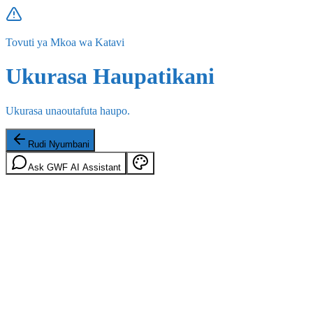
Tovuti ya Mkoa wa Katavi
Ukurasa Haupatikani
Ukurasa unaoutafuta haupo.
Rudi Nyumbani
Ask GWF AI Assistant